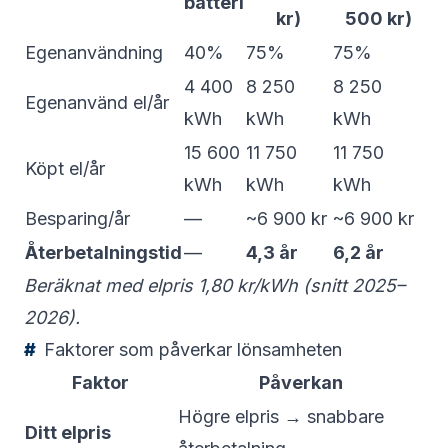
batteri
kr)
500 kr)
Egenanvändning
40%
75%
75%
4 400
8 250
8 250
Egenanvänd el/år
kWh
kWh
kWh
15 600
11 750
11 750
Köpt el/år
kWh
kWh
kWh
Besparing/år
—
~6 900 kr
~6 900 kr
Återbetalningstid
—
4,3 år
6,2 år
Beräknat med elpris 1,80 kr/kWh (snitt 2025–
2026).
Faktorer som påverkar lönsamheten
Faktor
Påverkan
Högre elpris → snabbare
Ditt elpris