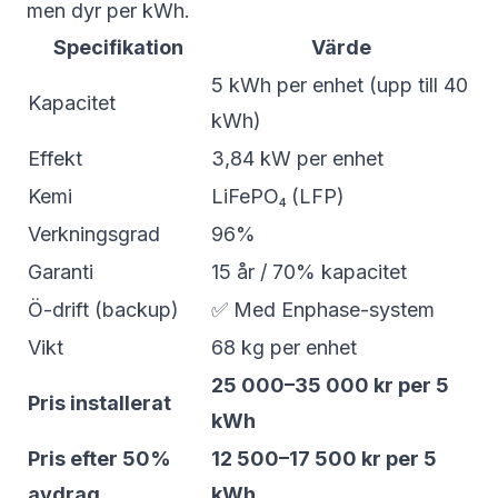
men dyr per kWh.
Specifikation
Värde
5 kWh per enhet (upp till 40
Kapacitet
kWh)
Effekt
3,84 kW per enhet
Kemi
LiFePO₄ (LFP)
Verkningsgrad
96%
Garanti
15 år / 70% kapacitet
Ö-drift (backup)
✅ Med Enphase-system
Vikt
68 kg per enhet
25 000–35 000 kr per 5
Pris installerat
kWh
Pris efter 50%
12 500–17 500 kr per 5
avdrag
kWh