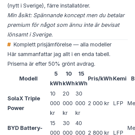
(nytt i Sverige), färre installatörer.
Min åsikt: Spännande koncept men du betalar
premium för något som ännu inte är bevisat
lönsamt i Sverige.
Komplett prisjämförelse — alla modeller
Här sammanfattar jag allt i en enda tabell.
Priserna är efter 50% grönt avdrag.
5
10
15
Modell
Pris/kWh
Kemi
B
kWh
kWh
kWh
10
20
30
SolaX Triple
000
000
000
2 000 kr
LFP
Me
Power
kr
kr
kr
15
30
40
BYD Battery-
Me
000
000
000
2 800 kr
LFP