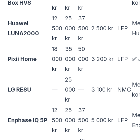
Box HVS
ko
kr
kr
kr
12
25
37
Huawei
Me
500
000
500
2 500 kr
LFP
LUNA2000
Hu
kr
kr
kr
18
35
50
Pixii Home
000
000
000
3 200 kr
LFP
✅ 
kr
kr
kr
25
Me
LG RESU
—
000
—
3 100 kr
NMC
ko
kr
12
25
37
Me
Enphase IQ 5P
500
000
500
5 000 kr
LFP
En
kr
kr
kr