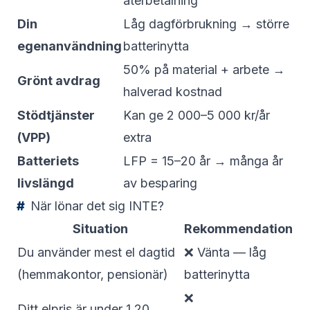
återbetalning
Din
Låg dagförbrukning → större
egenanvändning
batterinytta
50% på material + arbete →
Grönt avdrag
halverad kostnad
Stödtjänster
Kan ge 2 000–5 000 kr/år
(VPP)
extra
Batteriets
LFP = 15–20 år → många år
livslängd
av besparing
När lönar det sig INTE?
Situation
Rekommendation
Du använder mest el dagtid
❌ Vänta — låg
(hemmakontor, pensionär)
batterinytta
❌
Ditt elpris är under 1,20