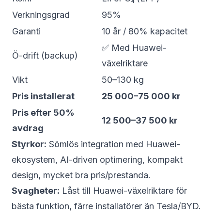
Verkningsgrad
95%
Garanti
10 år / 80% kapacitet
✅ Med Huawei-
Ö-drift (backup)
växelriktare
Vikt
50–130 kg
Pris installerat
25 000–75 000 kr
Pris efter 50%
12 500–37 500 kr
avdrag
Styrkor:
Sömlös integration med Huawei-
ekosystem, AI-driven optimering, kompakt
design, mycket bra pris/prestanda.
Svagheter:
Låst till Huawei-växelriktare för
bästa funktion, färre installatörer än Tesla/BYD.