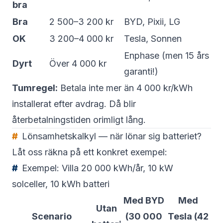
bra
Bra
2 500–3 200 kr
BYD, Pixii, LG
OK
3 200–4 000 kr
Tesla, Sonnen
Enphase (men 15 års
Dyrt
Över 4 000 kr
garanti!)
Tumregel:
Betala inte mer än 4 000 kr/kWh
installerat efter avdrag. Då blir
återbetalningstiden orimligt lång.
Lönsamhetskalkyl — när lönar sig batteriet?
Låt oss räkna på ett konkret exempel:
Exempel: Villa 20 000 kWh/år, 10 kW
solceller, 10 kWh batteri
Med BYD
Med
Utan
Scenario
(30 000
Tesla (42