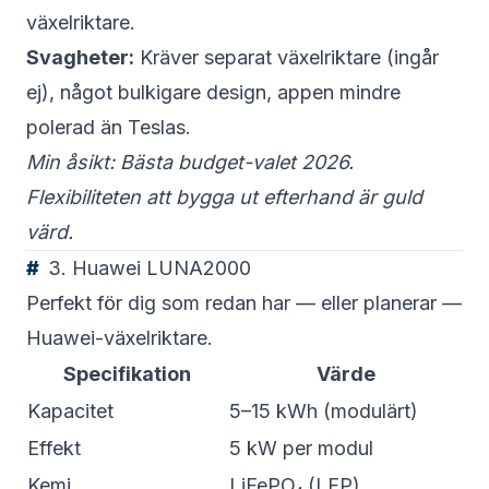
växelriktare.
Svagheter:
Kräver separat växelriktare (ingår
ej), något bulkigare design, appen mindre
polerad än Teslas.
Min åsikt: Bästa budget-valet 2026.
Flexibiliteten att bygga ut efterhand är guld
värd.
3. Huawei LUNA2000
Perfekt för dig som redan har — eller planerar —
Huawei-växelriktare.
Specifikation
Värde
Kapacitet
5–15 kWh (modulärt)
Effekt
5 kW per modul
Kemi
LiFePO₄ (LFP)