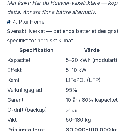
Min åsikt: Har du Huawei-växelriktare — köp
detta. Annars finns bättre alternativ.
4. Pixii Home
Svensktillverkat — det enda batteriet designat
specifikt för nordiskt klimat.
Specifikation
Värde
Kapacitet
5–20 kWh (modulärt)
Effekt
5–10 kW
Kemi
LiFePO₄ (LFP)
Verkningsgrad
95%
Garanti
10 år / 80% kapacitet
Ö-drift (backup)
✅ Ja
Vikt
50–180 kg
Pris installerat
30 000–100 000 kr