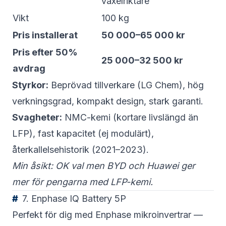
växelriktare
Vikt
100 kg
Pris installerat
50 000–65 000 kr
Pris efter 50%
25 000–32 500 kr
avdrag
Styrkor:
Beprövad tillverkare (LG Chem), hög
verkningsgrad, kompakt design, stark garanti.
Svagheter:
NMC-kemi (kortare livslängd än
LFP), fast kapacitet (ej modulärt),
återkallelsehistorik (2021–2023).
Min åsikt: OK val men BYD och Huawei ger
mer för pengarna med LFP-kemi.
7. Enphase IQ Battery 5P
Perfekt för dig med Enphase mikroinvertrar —