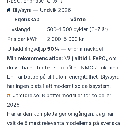
RESU, Enphase IQ (5P)
Bly/syra — Undvik 2026
Egenskap
Värde
Livslängd
500–1 500 cykler (3–7 år)
Pris per kWh
2 000–5 000 kr
Urladdningsdjup
50%
— enorm nackdel
Min rekommendation:
Välj
alltid LiFePO₄
om
du vill ha ett batteri som håller. NMC är ok men
LFP är bättre på allt utom energitäthet. Bly/syra
har ingen plats i ett modernt solcellssystem.
Jämförelse: 8 batterimodeller för solceller
2026
Här är den kompletta genomgången. Jag har
valt de 8 mest relevanta modellerna på svenska