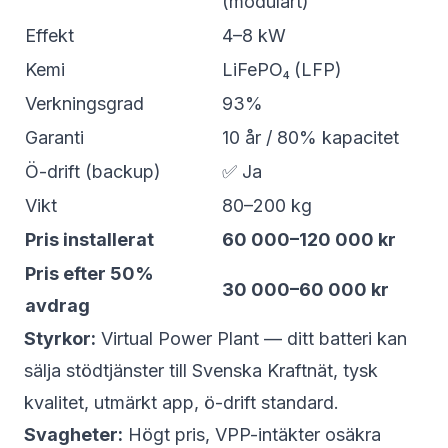
(modulärt)
Effekt
4–8 kW
Kemi
LiFePO₄ (LFP)
Verkningsgrad
93%
Garanti
10 år / 80% kapacitet
Ö-drift (backup)
✅ Ja
Vikt
80–200 kg
Pris installerat
60 000–120 000 kr
Pris efter 50%
30 000–60 000 kr
avdrag
Styrkor:
Virtual Power Plant — ditt batteri kan
sälja stödtjänster till Svenska Kraftnät, tysk
kvalitet, utmärkt app, ö-drift standard.
Svagheter:
Högt pris, VPP-intäkter osäkra