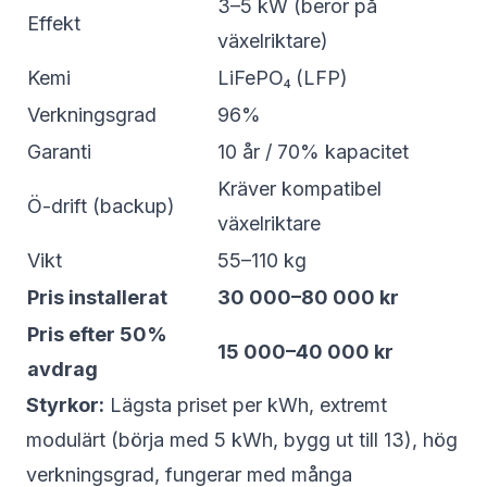
3–5 kW (beror på
Effekt
växelriktare)
Kemi
LiFePO₄ (LFP)
Verkningsgrad
96%
Garanti
10 år / 70% kapacitet
Kräver kompatibel
Ö-drift (backup)
växelriktare
Vikt
55–110 kg
Pris installerat
30 000–80 000 kr
Pris efter 50%
15 000–40 000 kr
avdrag
Styrkor:
Lägsta priset per kWh, extremt
modulärt (börja med 5 kWh, bygg ut till 13), hög
verkningsgrad, fungerar med många