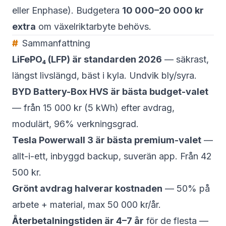
eller Enphase). Budgetera
10 000–20 000 kr
extra
om växelriktarbyte behövs.
Sammanfattning
LiFePO₄ (LFP) är standarden 2026
— säkrast,
längst livslängd, bäst i kyla. Undvik bly/syra.
BYD Battery-Box HVS är bästa budget-valet
— från 15 000 kr (5 kWh) efter avdrag,
modulärt, 96% verkningsgrad.
Tesla Powerwall 3 är bästa premium-valet
—
allt-i-ett, inbyggd backup, suverän app. Från 42
500 kr.
Grönt avdrag halverar kostnaden
— 50% på
arbete + material, max 50 000 kr/år.
Återbetalningstiden är 4–7 år
för de flesta —