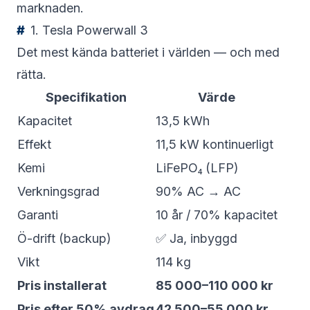
marknaden.
1. Tesla Powerwall 3
Det mest kända batteriet i världen — och med
rätta.
Specifikation
Värde
Kapacitet
13,5 kWh
Effekt
11,5 kW kontinuerligt
Kemi
LiFePO₄ (LFP)
Verkningsgrad
90% AC → AC
Garanti
10 år / 70% kapacitet
Ö-drift (backup)
✅ Ja, inbyggd
Vikt
114 kg
Pris installerat
85 000–110 000 kr
Pris efter 50% avdrag
42 500–55 000 kr