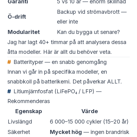
Garanti
5 vs 10 år — enorm skillnad
Backup vid strömavbrott —
Ö-drift
eller inte
Modularitet
Kan du bygga ut senare?
Jag har lagt 40+ timmar på att analysera dessa
åtta modeller. Här är allt du behöver veta.
Batterityper — en snabb genomgång
Innan vi går in på specifika modeller, en
snabbkoll på batterikemi. Det påverkar ALLT.
Litiumjärnfosfat (LiFePO₄ / LFP) —
Rekommenderas
Egenskap
Värde
Livslängd
6 000–15 000 cykler (15–20 år)
Säkerhet
Mycket hög
— ingen brandrisk