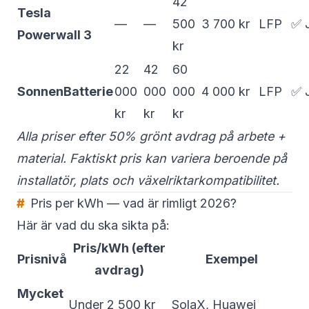
42
Tesla
—
—
500
3 700 kr
LFP
✅ 
Powerwall 3
kr
22
42
60
SonnenBatterie
000
000
000
4 000 kr
LFP
✅ 
kr
kr
kr
Alla priser efter 50% grönt avdrag på arbete +
material. Faktiskt pris kan variera beroende på
installatör, plats och växelriktarkompatibilitet.
Pris per kWh — vad är rimligt 2026?
Här är vad du ska sikta på:
Pris/kWh (efter
Prisnivå
Exempel
avdrag)
Mycket
Under 2 500 kr
SolaX, Huawei