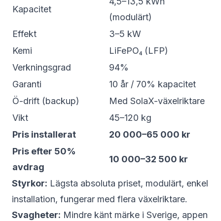
4,5–13,5 kWh
Kapacitet
(modulärt)
Effekt
3–5 kW
Kemi
LiFePO₄ (LFP)
Verkningsgrad
94%
Garanti
10 år / 70% kapacitet
Ö-drift (backup)
Med SolaX-växelriktare
Vikt
45–120 kg
Pris installerat
20 000–65 000 kr
Pris efter 50%
10 000–32 500 kr
avdrag
Styrkor:
Lägsta absoluta priset, modulärt, enkel
installation, fungerar med flera växelriktare.
Svagheter:
Mindre känt märke i Sverige, appen