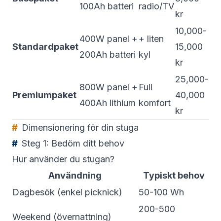
100Ah batteri
radio/TV
kr
10,000-
400W panel +
+ liten
Standardpaket
15,000
200Ah batteri
kyl
kr
25,000-
800W panel +
Full
Premiumpaket
40,000
400Ah lithium
komfort
kr
Dimensionering för din stuga
Steg 1: Bedöm ditt behov
Hur använder du stugan?
Användning
Typiskt behov
Dagbesök (enkel picknick)
50-100 Wh
200-500
Weekend (övernattning)