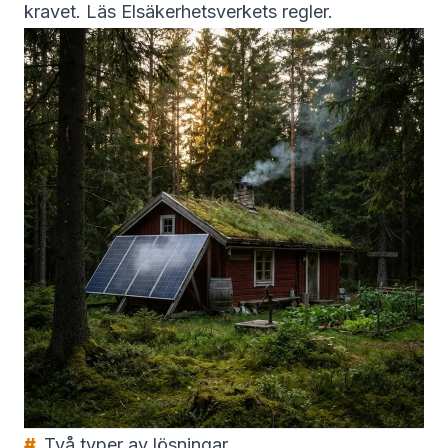
kravet.
Läs Elsäkerhetsverkets regler
.
Två typer av lösningar