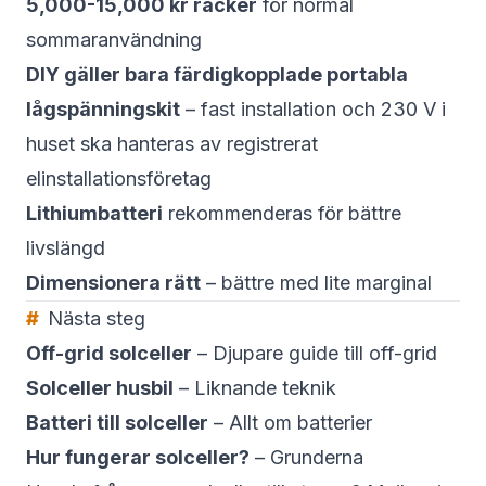
5,000-15,000 kr räcker
för normal
sommaranvändning
DIY gäller bara färdigkopplade portabla
lågspänningskit
– fast installation och 230 V i
huset ska hanteras av registrerat
elinstallationsföretag
Lithiumbatteri
rekommenderas för bättre
livslängd
Dimensionera rätt
– bättre med lite marginal
Nästa steg
Off-grid solceller
– Djupare guide till off-grid
Solceller husbil
– Liknande teknik
Batteri till solceller
– Allt om batterier
Hur fungerar solceller?
– Grunderna