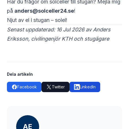
Har du frågor om solceller till stugan? Mejla mig
på
anders@solceller24.se
!
Njut av el i stugan – solel!
Senast uppdaterad: 16 Jul 2026 av Anders
Eriksson, civilingenjör KTH och stugägare
Dela artikeln
Facebook
Twitter
LinkedIn
AE