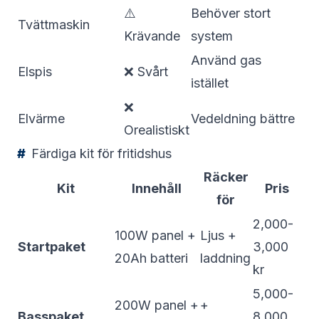
⚠️
Behöver stort
Tvättmaskin
Krävande
system
Använd gas
Elspis
❌ Svårt
istället
❌
Elvärme
Vedeldning bättre
Orealistiskt
Färdiga kit för fritidshus
Räcker
Kit
Innehåll
Pris
för
2,000-
100W panel +
Ljus +
Startpaket
3,000
20Ah batteri
laddning
kr
5,000-
200W panel +
+
Basspaket
8,000